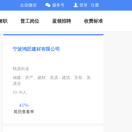
企业微信
服务号
登录
|
注册
兼职
普工岗位
蓝领招聘
收费标准
宁波鸿匠建材有限公司
桃源街道
城建、房产、建材、装潢 - 建筑、安装、装
潢业
10-30人
41%
简历查看率