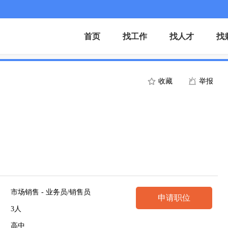
首页
找工作
找人才
找
收藏
举报
市场销售 - 业务员/销售员
申请职位
3人
高中