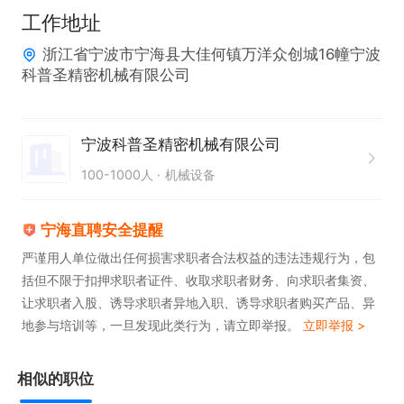
d.全面监控加工中心（铣削/多轴加工）和 数控车床
工作地址
（车削/车铣复合）的关键生产过程质量。

浙江省宁波市宁海县大佳何镇万洋众创城16幢宁波
b.分析生产过程中的质量数据（SPC统计过程控
科普圣精密机械有限公司
制），识别变异和趋势，推动制程能力（CPK）提
升。

宁波科普圣精密机械有限公司
c.主导解决生产现场突发的重大质量问题（如批量不
100-1000人
机械设备
良、尺寸超差、形位公差不良、表面光洁度问题
等），组织跨部门（工程、生产、采购）进行根本原
宁海直聘安全提醒
因分析（如8D， 5Why）并落实纠正预防措施。

严谨用人单位做出任何损害求职者合法权益的违法违规行为，包
括但不限于扣押求职者证件、收取求职者财务、向求职者集资、
3. 来料与出货质量控制：

让求职者入股、诱导求职者异地入职、诱导求职者购买产品、异
a.监督和管理来料检验（IQC），确保原材料、外购
地参与培训等，一旦发现此类行为，请立即举报。
立即举报 >
件/外协件符合质量要求（特别是金属材料、刀具、夹
相似的职位
具、标准件等）。
