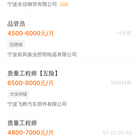
糙度仪、硬度计等精密量测设备），确保量具的定期
宁波永信钢管有限公司
认证
校验、维护和使用规范。

c.推广先进测量技术和方法（如GD&T的理解与应
品管员
用）。

4500-6000元/月
14天前
岔路镇
6. 供应商质量管理：   

宁波前风振业照明电器有限公司
a.参与新供应商的评估与选择。

b.监控关键供应商的质量表现，推动供应商质量改进
质量工程师【五险】
（SQE职能的协调或部分承担）。

6500-8000元/月
54分钟前
c.处理供应商来料质量问题，推动供应商整改。

大佳何镇
宁波飞晔汽车部件有限公司
7.  质量数据与成本分析：

a.收集、统计、分析公司整体质量数据（如一次合格
质量工程师
率、报废率、返工率、客户投诉率、质量成本等）。

4800-7000元/月
07-02 06:30