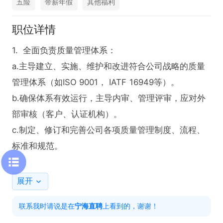
五险
带薪年假
其他福利
职位详情
1.  全面负责质量管理体系：

a.主导建立、实施、维护和改进符合公司战略的质量
管理体系（如ISO 9001， IATF 16949等）。

b.确保体系有效运行，主导内审、管理评审，应对外
部审核（客户、认证机构）。

c.制定、修订和完善公司各项质量管理制度、流程、
标准和规范。 

2.  制程质量控制与改进：

展开
a.主导制定关键工序的检验标准、作业指导书和过程
联系我时请说是在
宁海直聘
上看到的，谢谢！
控制计划。
