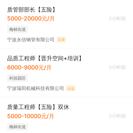
b.确保成品最终检验（FQC/OQC）的严格执行，保证
质管部部长【五险】
出厂产品符合客户规格和标准。

5000-20000元/月
2小时前
梅林街道
4.  客户质量接口与投诉处理：

a.作为客户质量问题的接口人，及时、有效处理客户
宁波永信钢管有限公司
认证
投诉和退货。

品质工程师【晋升空间+培训】
b.主导客户投诉的根本原因分析，制定整改报告（8D
6000-9000元/月
3小时前
报告），推动内部改进并验证效果。

c.定期与客户进行质量沟通，了解客户期望和要求。

科技园区
宁波瑞田机械科技有限公司
认证
5.  检验团队与实验室管理：

a.领导和管理质检团队（包括检验员、测试员等），
质量工程师【五险】双休
5000-10000元/月
负责团队建设、培训、绩效考核和工作安排。

2小时前
b.管理计量室/实验室（如三坐标测量机、轮廓仪、粗
梅林街道