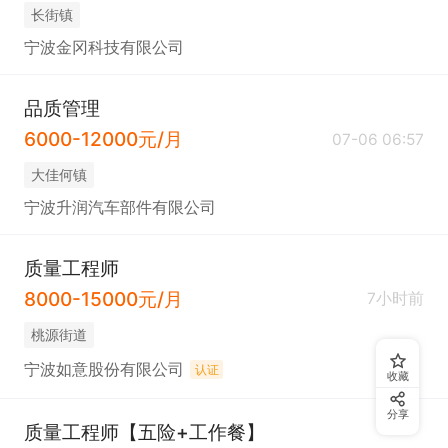
b.定期汇报质量绩效，识别改进机会，推动质量成本
长街镇
降低。

宁波金冈科技有限公司
8.  质量意识与文化建设：

品质管理
a.在公司内部推动质量意识提升活动和质量文化建
6000-12000元/月
07-06 06:57
设。

大佳何镇
b.组织质量培训，提升全员质量技能和意识。

宁波升润汽车部件有限公司
四、任职要求

质量工程师
1.  教育背景：

8000-15000元/月
7小时前
a.本科及以上学历，机械制造、机电一体化、材料成
桃源街道
型、质量管理或相关工科专业优先，条件优越者可放
宁波如意股份有限公司
认证
收藏
宽至专科。

分享
质量工程师【五险+工作餐】