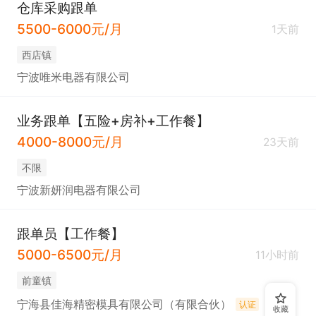
▶工作时间与福利

仓库采购跟单
5500-6000元/月
1、作息时间：每周6天制

1天前
2、社保齐全，提供工作餐 / 免费住宿

西店镇
3、员工生日会 / 节日礼品 / 团建活动

宁波唯米电器有限公司
4、提供内部培训与晋升通道，优秀者可发展为生产
计划/PMC管理岗位

业务跟单【五险+房补+工作餐】
4000-8000元/月
23天前
▶工作地点

不限
宁海县振泰电器有限公司（宁海县深甽镇新西山线）

宁波新妍润电器有限公司
▶应聘方式

跟单员【工作餐】
5000-6500元/月
请将简历发送至：2689379120@qq.com

11小时前
备注“应聘生产跟单员 + 姓名”

前童镇
宁海县佳海精密模具有限公司（有限合伙）
认证
收藏