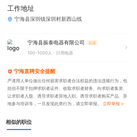
况支持。

工作地址
7、对接来厂验货的客户或第三方，协助顺利通过验
宁海县深圳镇深圳村新西山线
货。

8、完成上级安排的其他工作。

宁海县振泰电器有限公司
认证
▶任职要求：

100-1000人
日用电器
1、大专及以上学历，专业不限，生产管理、供应链类
优先。

宁海直聘安全提醒
2、具备1年以上制造业跟单或生产协调经验。

严谨用人单位做出任何损害求职者合法权益的违法违规行为，包
括但不限于扣押求职者证件、收取求职者财务、向求职者集资、
3、熟悉生产流程，了解物料和质量控制基本知识。

让求职者入股、诱导求职者异地入职、诱导求职者购买产品、异
4、熟练使用Office办公软件及ERP系统。

地参与培训等，一旦发现此类行为，请立即举报。
立即举报 >
5、具备较强的沟通协调能力、抗压能力和责任心，
工作细致。

相似的职位