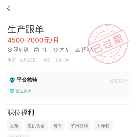
生产跟单
4500-7000元/月
深甽镇
1年
大专
招2人
更新：6月25日
浏览：1701次
平台核验
通过1项
营业执照
职位福利
五险
提供食宿
餐补
节日福利
工作餐