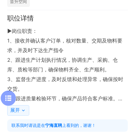
晋升空间
职位详情
▶岗位职责：

1、接收并确认客户订单，核对数量、交期及物料要
求，并及时下达生产指令

2、跟进生产计划执行情况，协调生产、采购、仓
库、质检等部门，确保物料齐全、生产顺利。

3、监督生产进度，及时反馈和处理异常，确保按时
交货。

4、跟进质量检验环节，确保产品符合客户标准。

5、建立并维护订单跟进表、生产进度表，确保数据
展开
完整、及时更新。

联系我时请说是在
宁海直聘
上看到的，谢谢！
6、协助业务员与客户沟通，提供生产进度及交付情