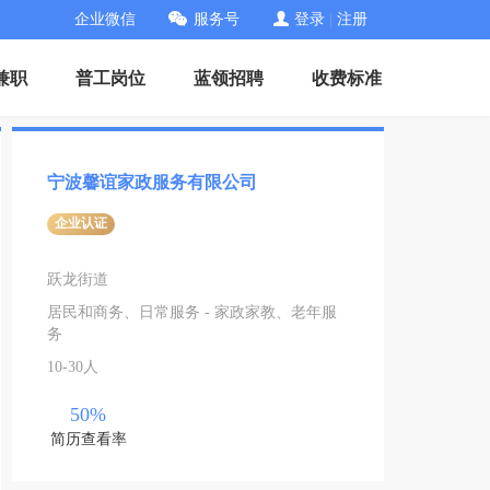
企业微信
服务号
登录
|
注册
兼职
普工岗位
蓝领招聘
收费标准
宁波馨谊家政服务有限公司
企业认证
跃龙街道
居民和商务、日常服务 - 家政家教、老年服
务
10-30人
50%
简历查看率