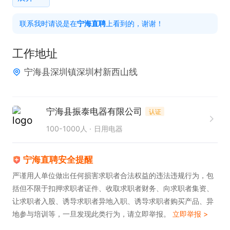
4、编制结构设计相关技术文档，精准完成产品 2D/3
联系我时请说是在
宁海直聘
上看到的，谢谢！
D 图纸的绘制、版本管控、发放及归档；

5、跟进产品结构开发全周期，包括模具制造进度、
工作地址
零件打样验证、产品组装调试；主导结构评审，并牵
宁海县深圳镇深圳村新西山线
头工厂小批量试产阶段的结构相关试产工作，推动问
题闭环。

宁海县振泰电器有限公司
认证
▶任职要求：

100-1000人
日用电器
1、大专及以上学历，机械设计、机电一体化等相关专
业优先；5 年及以上照明行业结构设计经验，有0-1产
宁海直聘安全提醒
品研发并落地量产的经验；

严谨用人单位做出任何损害求职者合法权益的违法违规行为，包
括但不限于扣押求职者证件、收取求职者财务、向求职者集资、
2、精通照明产品结构设计逻辑，熟悉塑料、五金等
让求职者入股、诱导求职者异地入职、诱导求职者购买产品、异
常用材料特性及表面处理工艺（如喷油、电镀、丝印
地参与培训等，一旦发现此类行为，请立即举报。
立即举报 >
等）；深入了解塑料模具、五金型材挤出模具的设计