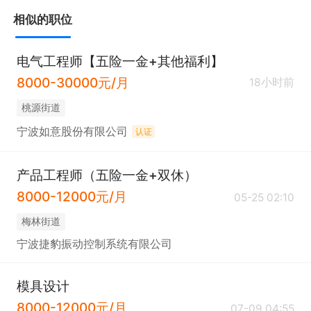
原理与制造加工工艺，能从结构设计端规避量产风
相似的职位
险；

3、熟悉照明产品结构开发全流程（从设计到量
电气工程师【五险一金+其他福利】
8000-30000元/月
产），具备独立跟进项目、协调跨部门资源的能力；
18小时前
面对试产/量产中的结构问题，能快速定位原因并输出
桃源街道
可落地的解决方案。

宁波如意股份有限公司
认证
4、熟练使用AutoCAD、Solidworks、PROE等办公
软件和专业软件.

产品工程师（五险一金+双休）
5、为人正直、责任心强、忠诚敬业、严谨细致、逻
8000-12000元/月
05-25 02:10
辑思维清晰、团队协作意识强。

梅林街道
宁波捷豹振动控制系统有限公司
▶工作时间与福利

作息时间：每周6天制（单休） 

模具设计
社保齐全，提供工作餐、免费住宿

8000-12000元/月
07-09 04:55