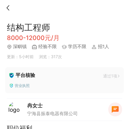
结构工程师
8000-12000元/月
深甽镇
经验不限
学历不限
招1人
更新：5小时前
浏览：317次
平台核验
通过1项
营业执照
冉女士
宁海县振泰电器有限公司
职位福利