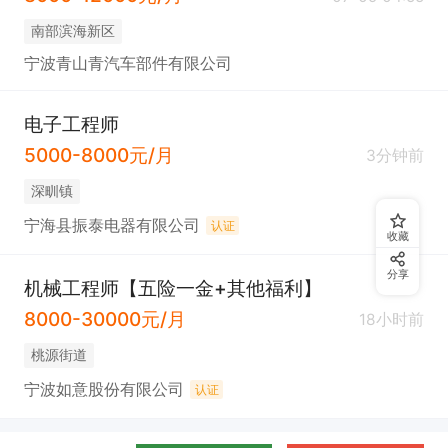
员工生日会、节日礼品、团建活动

南部滨海新区
提供内部培训与晋升通道，优秀者可发展为管理岗位

宁波青山青汽车部件有限公司
▶工作地点

电子工程师
宁海县振泰电器有限公司（宁海县深甽镇新西山线）

5000-8000元/月
3分钟前
深甽镇
▶应聘方式

宁海县振泰电器有限公司
认证
收藏
请将简历发送至：

备注“应聘结构工程师+姓名”

分享
机械工程师【五险一金+其他福利】
8000-30000元/月
18小时前
你将加入一家有温度、有理想、正在转型升级的企业

桃源街道
你的努力，将参与一家工厂的标准化管理升级

宁波如意股份有限公司
认证
你的成长，也将被认真对待