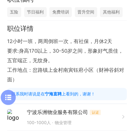
五险
节日福利
免费培训
晋升空间
其他福利
职位详情
12小时一班，两周倒班一次，有社保，月休2天

要求:身高170以上，30-50岁之间，形象好气质佳，
五官端正，无纹身。

工作地点：岔路镇上金村南寅钰府小区（财神谷斜对
面）
联系我时请说是在
宁海直聘
上看到的，谢谢！
宁波乐洲物业服务有限公司
认证
100-1000人
物业管理